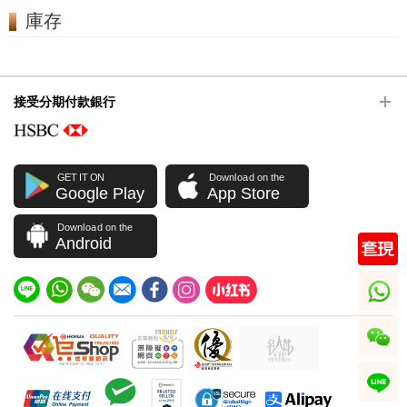
庫存
接受分期付款銀行
GET IT ON
Download on the
Google Play
App Store
Download on the
Android
whatsapp
wechat