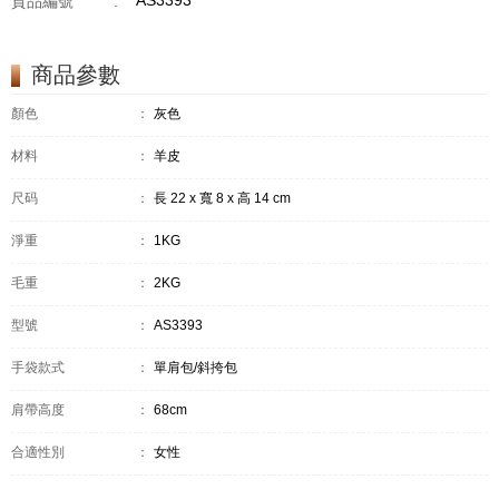
AS3393
貨品編號
:
商品參數
顏色
：
灰色
材料
：
羊皮
尺码
：
長 22 x 寬 8 x 高 14 cm
淨重
：
1KG
毛重
：
2KG
型號
：
AS3393
手袋款式
：
單肩包/斜挎包
肩帶高度
：
68cm
合適性別
：
女性