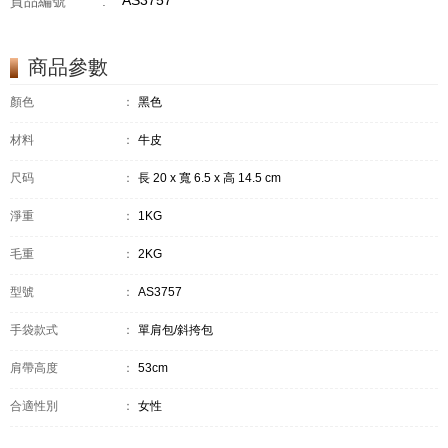
AS3757
貨品編號
:
商品參數
顏色
：
黑色
材料
：
牛皮
尺码
：
長 20 x 寬 6.5 x 高 14.5 cm
淨重
：
1KG
毛重
：
2KG
型號
：
AS3757
手袋款式
：
單肩包/斜挎包
肩帶高度
：
53cm
合適性別
：
女性