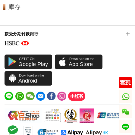
庫存
接受分期付款銀行
GET IT ON
Download on the
Google Play
App Store
Download on the
Android
whatsapp
wechat