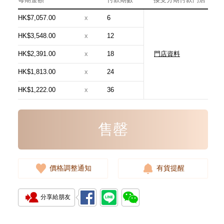
HK$7,057.00
x
6
HK$3,548.00
x
12
HK$2,391.00
x
18
門店資料
Chanel 香奈兒 手袋 As5631
單肩包/手提包
HK$1,813.00
x
24
54,800.00
HK$1,222.00
x
36
售罄
價格調整通知
有貨提醒
分享給朋友