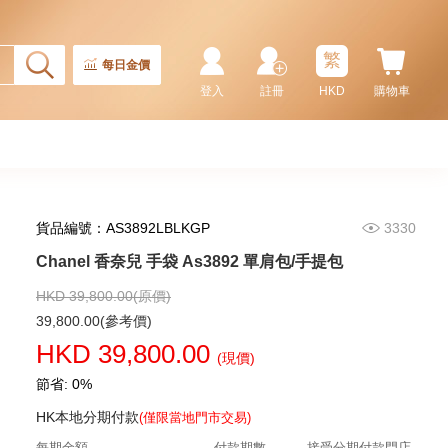
繁
每日金價
登入
註冊
HKD
購物車
貨品編號：AS3892LBLKGP
3330
Chanel 香奈兒 手袋 As5293
單肩包/手提包
Chanel 香奈兒 手袋 As3892 單肩包/手提包
58,800.00
HKD 39,800.00(原價)
39,800.00(參考價)
HKD 39,800.00
(現價)
節省: 0%
HK本地分期付款
(僅限當地門市交易)
每期金額
付款期數
接受分期付款門店