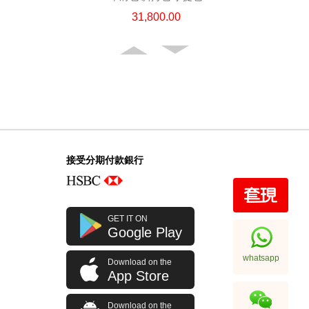
31,800.00
接受分期付款銀行
Chanel 香奈兒 手袋 Ap4936c Blk
GET IT ON
Gp 單肩包/斜挎包
Google Play
32,800.00
whatsapp
Download on the
App Store
Download on the