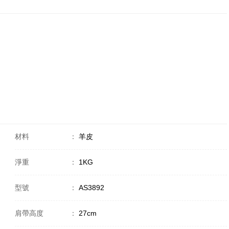
材料
：
羊皮
淨重
：
1KG
型號
：
AS3892
肩帶高度
：
27cm