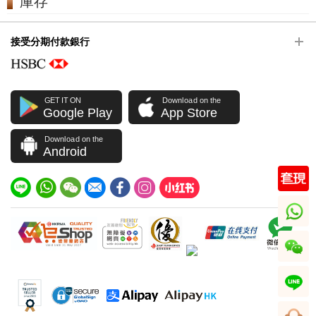
庫存
接受分期付款銀行
GET IT ON
Download on the
Google Play
App Store
Download on the
Android
whatsapp
wechat
line