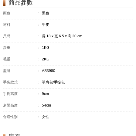
商品參數
顏色
：
黑色
材料
：
牛皮
尺码
：
長 18 x 寬 6.5 x 高 20 cm
淨重
：
1KG
毛重
：
2KG
型號
：
AS3980
手袋款式
：
單肩包/手提包
手挽高度
：
9cm
肩帶高度
：
54cm
合適性別
：
女性