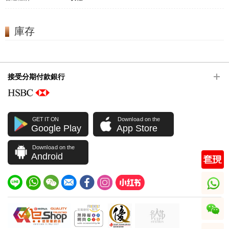
庫存
接受分期付款銀行
GET IT ON
Download on the
Google Play
App Store
Download on the
Android
whatsapp
wechat