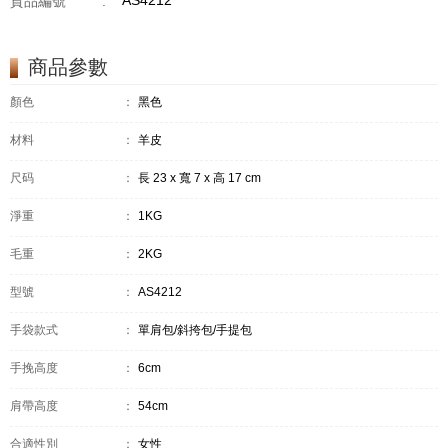
AS4212
貨品編號
:
商品參數
顏色
：
黑色
材料
：
羊皮
尺码
：
長 23 x 寬 7 x 高 17 cm
淨重
：
1KG
毛重
：
2KG
型號
：
AS4212
手袋款式
：
單肩包/斜挎包/手提包
手挽高度
：
6cm
肩帶高度
：
54cm
合適性別
：
女性