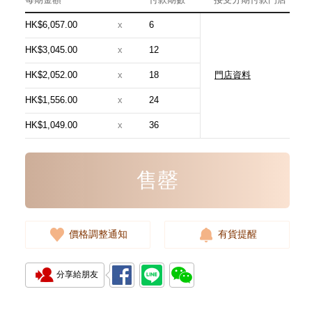
HK$6,057.00
x
6
HK$3,045.00
x
12
HK$2,052.00
x
18
門店資料
Chanel 香奈兒 手袋 As5631
單肩包/手提包
HK$1,556.00
x
24
54,800.00
HK$1,049.00
x
36
售罄
價格調整通知
有貨提醒
分享給朋友