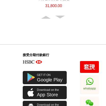
31,800.00
接受分期付款銀行
Chanel 香奈兒 手袋 Ap4936c Blk
GET IT ON
Gp 單肩包/斜挎包
Google Play
32,800.00
whatsapp
Download on the
App Store
Download on the