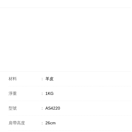
材料
：
羊皮
淨重
：
1KG
型號
：
AS4220
肩帶高度
：
26cm