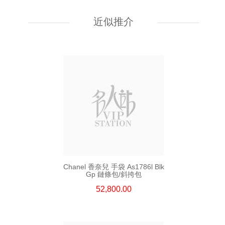
Chanel 香奈兒 手袋 As5759
單肩包/斜挎包
近似推介
55,800.00
Chanel 香奈兒 手袋 As1786l Blk
Gp 鏈條包/斜挎包
52,800.00