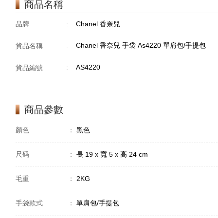
商品名稱
品牌
:
Chanel 香奈兒
Chanel 香奈兒 手袋 As4220 單肩包/手提包
貨品名稱
:
AS4220
貨品編號
:
商品參數
顏色
：
黑色
尺码
：
長 19 x 寬 5 x 高 24 cm
毛重
：
2KG
手袋款式
：
單肩包/手提包