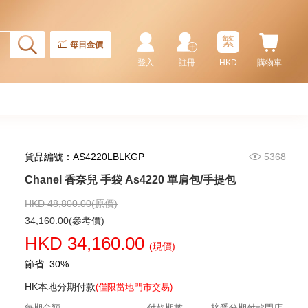
繁
每日金價
登入
註冊
HKD
購物車
貨品編號：AS4220LBLKGP
5368
Chanel 香奈兒 手袋 As5293
單肩包/手提包
Chanel 香奈兒 手袋 As4220 單肩包/手提包
58,800.00
HKD 48,800.00(原價)
34,160.00(參考價)
HKD 34,160.00
(現價)
節省: 30%
HK本地分期付款
(僅限當地門市交易)
每期金額
付款期數
接受分期付款門店