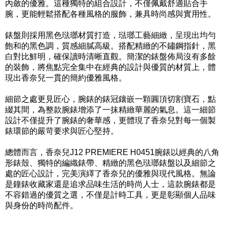
內斂的優雅。這種獨特的組合設計，不僅佩戴舒適貼合手
腕，更能輕鬆搭配各種風格的服飾，兼具時尚感與實用性。
錶盤則採用黑色琺瑯材質打造，琺瑯工藝細緻，呈現出均勻
飽和的黑色調，質感細膩高級。搭配精緻的不鏽鋼指針，黑
白對比鮮明，確保讀時清晰直觀。簡潔的錶盤佈局沒有多餘
的裝飾，將焦點完全集中在經典的設計與優質的材質上，體
現出香奈兒一貫的簡約優雅風格。
細節之處更見匠心，腕錶的錶冠鑲嵌一顆圓頂切割寶石，點
綴其間，為整款腕錶增添了一抹精緻華麗的氣息。這一細節
設計不僅提升了腕錶的奢華感，更體現了香奈兒對每一個製
錶環節的嚴苛要求與匠心堅持。
總體而言，香奈兒J12 PREMIERE H0451腕錶以經典的八角
形錶殼、獨特的編織錶帶、精緻的黑色琺瑯錶盤以及細節之
處的匠心設計，完美演繹了香奈兒的優雅與現代風格。無論
是鐘錶收藏家還是追求品味生活的時尚人士，這款腕錶都是
不容錯過的優質之選，不僅是計時工具，更是彰顯個人品味
與身份的時尚配件。