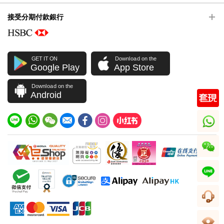
接受分期付款銀行
GET IT ON
Download on the
Google Play
App Store
Download on the
Android
whatsapp
wechat
line
客服