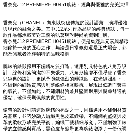
香奈兒J12 PREMIERE H0451腕錶：經典與優雅的完美演繹
香奈兒（CHANEL）向來以突破傳統的設計語彙，演繹優雅
與現代的融合之美。其中J12系列作為品牌的經典標誌，每一
款作品都承載著對工藝的執著與對時尚的獨到理解。
香奈兒J12 PREMIERE H0451腕錶，便是集經典元素與精緻
細節於一身的匠心之作，無論是日常佩戴還是正式場合，都
能為佩戴者詮釋獨特的品味格調。
腕錶的錶殼採用不鏽鋼材質打造，選用別具特色的八角形設
計，線條利落簡潔卻不失張力。八角形輪廓不僅呼應了香奈
兒經典的設計，更賦予腕錶強烈的辨識度，在光線照射下，
不鏽鋼的細緻質感與利落線條相互映襯，展現出低調而奢華
的氣質。不僅如此，不鏽鋼材質兼具堅固耐用與親膚舒適的
優點，確保長期佩戴的實用性。
錶帶的設計可謂這款腕錶的亮點之一，同樣選用不鏽鋼材質
為基底，並巧妙融入編織黑色皮革緞帶。不鏽鋼的堅挺與皮
革的柔軟形成完美平衡，編織工藝精細考究，不僅增強了錶
帶的立體感與質感，黑色皮革緞帶更為腕錶增添了一份低調