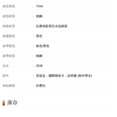
錶殼厚度
：
7mm
錶殼材質
：
精鋼
錶鏡材質
：
抗磨損藍寶石水晶鏡面
錶盤顏色
：
黑色
錶帶顏色
：
銀色/黑色
錶帶材質
：
精鋼
抗水
：
30米
附件
：
原裝盒，國際聯保卡，說明書 (附件齊全)
錶釦種類
：
折疊扣
庫存