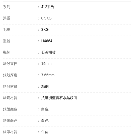
系列
：
J12系列
淨重
：
0.5KG
毛重
：
3KG
型號
：
H4664
機芯
：
石英機芯
錶殼直徑
：
19mm
錶殼厚度
：
7.66mm
錶殼材質
：
精鋼
錶鏡材質
：
抗磨損藍寶石水晶鏡面
錶盤顏色
：
白色
錶帶顏色
：
白色
錶帶材質
：
牛皮