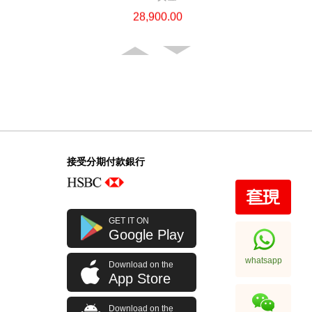
28,900.00
接受分期付款銀行
Chanel 香奈兒 Premiere H4412
GET IT ON
18kt玫瑰金/鑽
Google Play
108,000.00
whatsapp
Download on the
App Store
Download on the