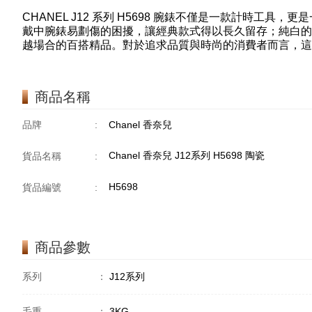
CHANEL J12 系列 H5698 腕錶不僅是一款計時
戴中腕錶易劃傷的困擾，讓經典款式得以長久留存；純白的
越場合的百搭精品。對於追求品質與時尚的消費者而言，這
商品名稱
品牌
:
Chanel 香奈兒
Chanel 香奈兒 J12系列 H5698 陶瓷
貨品名稱
:
H5698
貨品編號
:
商品參數
系列
：
J12系列
毛重
：
3KG