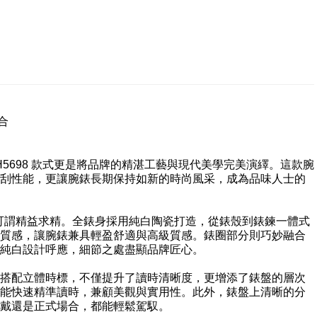
合
中 H5698 款式更是將品牌的精湛工藝與現代美學完美演繹。這款腕
刮性能，更讓腕錶長期保持如新的時尚風采，成為品味人士的
選用上可謂精益求精。全錶身採用純白陶瓷打造，從錶殼到錶鍊一體式
質感，讓腕錶兼具輕盈舒適與高級質感。錶圈部分則巧妙融合
純白設計呼應，細節之處盡顯品牌匠心。
搭配立體時標，不僅提升了讀時清晰度，更增添了錶盤的層次
能快速精準讀時，兼顧美觀與實用性。此外，錶盤上清晰的分
戴還是正式場合，都能輕鬆駕馭。