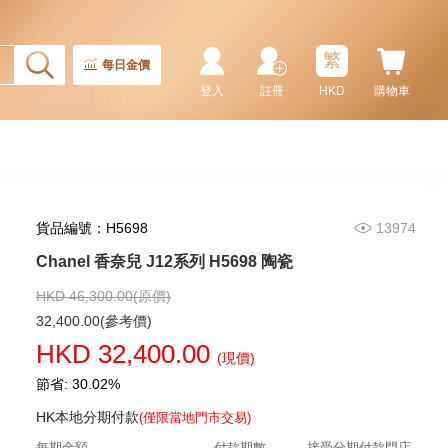
繁
每日金價
登入
註冊
HKD
購物車
貨品編號：H5698
13974
Chanel 香奈兒 Premiere H6125
18kt黃金
Chanel 香奈兒 J12系列 H5698 陶瓷
28,900.00
HKD 46,300.00(原價)
32,400.00(參考價)
HKD 32,400.00
(現價)
節省: 30.02%
HK本地分期付款
(僅限當地門市交易)
每期金額
付款期數
接受分期付款門店