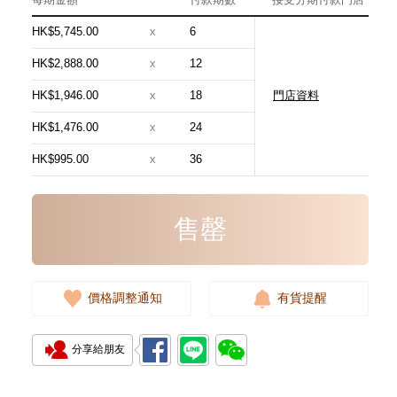
HK$5,745.00
x
6
HK$2,888.00
x
12
HK$1,946.00
x
18
門店資料
Chanel 香奈兒 Premiere H4412
18kt玫瑰金/鑽
HK$1,476.00
x
24
108,000.00
HK$995.00
x
36
售罄
價格調整通知
有貨提醒
分享給朋友