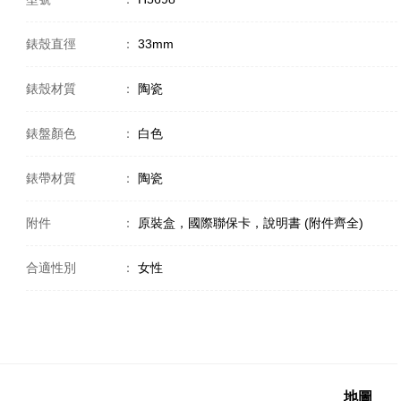
錶殼直徑
：
33mm
錶殼材質
：
陶瓷
錶盤顏色
：
白色
錶帶材質
：
陶瓷
附件
：
原裝盒，國際聯保卡，說明書 (附件齊全)
合適性別
：
女性
地圖