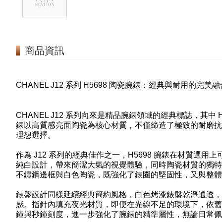
商品資訊
CHANEL J12 系列 H5698 陶瓷腕錶：經典與耐用的完美融
CHANEL J12 系列向來是精品腕錶領域的經典標誌，其
錶以高質感亮面陶瓷為核心材質，不僅締造了極致的耐磨抗
理想選擇。
作為 J12 系列的經典佳作之一，H5698 腕錶在材質
純白設計，帶來簡潔大氣的視覺體驗，同時陶瓷材質的獨特
不鏽鋼邊框與白色陶瓷，既強化了錶圈的堅固性，又與整體
錶盤設計同樣延續經典簡約風格，白色烤漆錶盤乾淨通透，
感。指針內填充夜光材質，即便在光線不足的環境下，依舊
鐘與秒鐘刻度，進一步強化了腕錶的精準屬性，無論日常佩