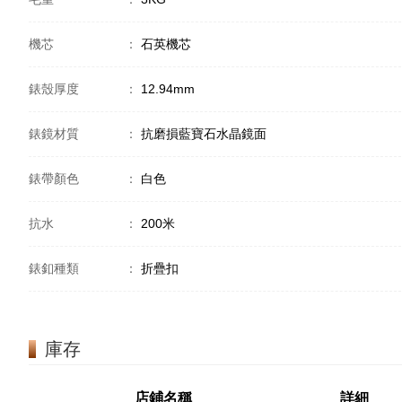
機芯
：
石英機芯
錶殼厚度
：
12.94mm
錶鏡材質
：
抗磨損藍寶石水晶鏡面
錶帶顏色
：
白色
抗水
：
200米
錶釦種類
：
折疊扣
庫存
店鋪名稱
詳細