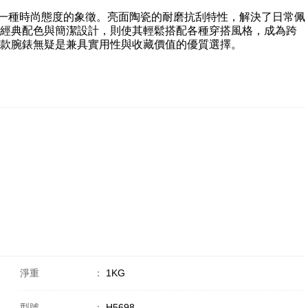
工具，更是一種時尚態度的象徵。亮面陶瓷的耐磨抗刮特性，解決了日常佩
經典配色與簡潔設計，則使其輕鬆搭配各種穿搭風格，成為跨
款腕錶無疑是兼具實用性與收藏價值的優質選擇。
淨重
：
1KG
型號
：
H5698