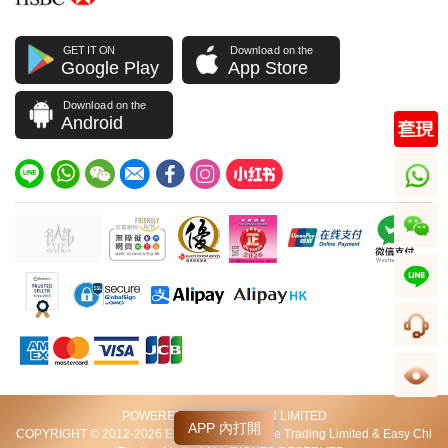
GET IT ON
Download on the
Google Play
App Store
Download on the
Android
whatsapp
wechat
line
客服
足跡
POWERED BY VIP STATION LIMITED
APP 內打開
COPYRIGHT © 2012-2026 Excellent World Wide Trading Limited & Easy Chi