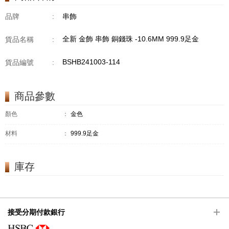
品牌
:
串飾
全新 金飾 串飾 銅錢珠 -10.6MM 999.9足金
貨品名稱
:
BSHB241003-114
貨品編號
:
商品參數
顏色
：
金色
材料
：
999.9足金
庫存
接受分期付款銀行