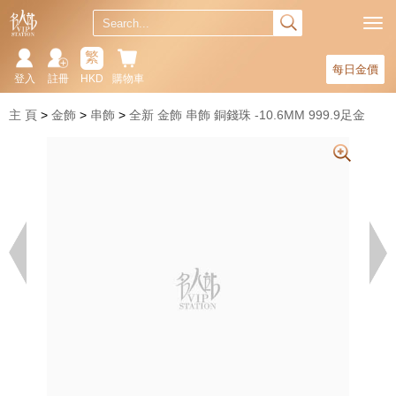
繁
每日金價
登入
註冊
HKD
購物車
主 頁
金飾
串飾
全新 金飾 串飾 銅錢珠 -10.6MM 999.9足金