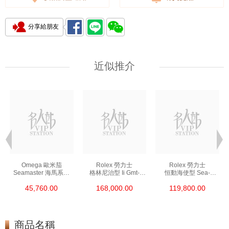
分享給朋友
近似推介
Omega 歐米茄
Rolex 勞力士
Rolex 勞力士
Seamaster 海馬系列
格林尼治型 Ii Gmt-
恒動海使型 Sea-
210.30.42.20.01.002
Master Ii 126711chnr-
Dweller 126600-0002
45,760.00
168,000.00
119,800.00
精鋼 Nekton Edition
0002 18kt玫瑰金/鋼
精鋼 單紅
沙士圈
商品名稱