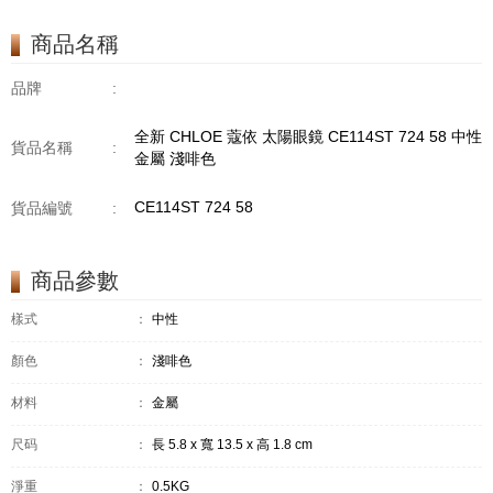
商品名稱
品牌
:
全新 CHLOE 蔻依 太陽眼鏡 CE114ST 724 58 中性
貨品名稱
:
金屬 淺啡色
CE114ST 724 58
貨品編號
:
商品參數
樣式
：
中性
顏色
：
淺啡色
材料
：
金屬
尺码
：
長 5.8 x 寬 13.5 x 高 1.8 cm
淨重
：
0.5KG