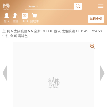
繁
每日金價
登入
註冊
HKD
購物車
主 頁
太陽眼鏡
全新 CHLOE 蔻依 太陽眼鏡 CE114ST 724 58
中性 金屬 淺啡色