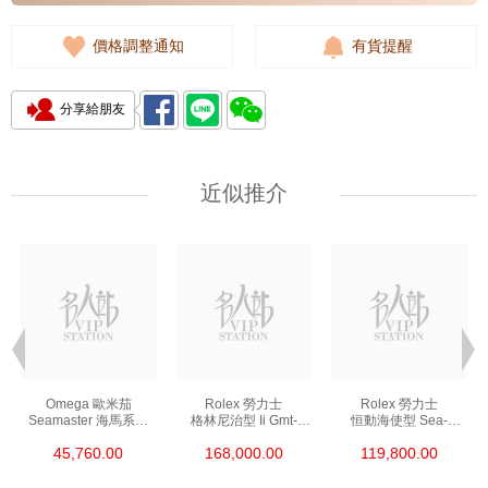
價格調整通知
有貨提醒
分享給朋友
近似推介
Omega 歐米茄
Rolex 勞力士
Rolex 勞力士
Seamaster 海馬系列
格林尼治型 Ii Gmt-
恒動海使型 Sea-
210.30.42.20.01.002
Master Ii 126711chnr-
Dweller 126600-0002
45,760.00
168,000.00
119,800.00
精鋼 Nekton Edition
0002 18kt玫瑰金/鋼
精鋼 單紅
沙士圈