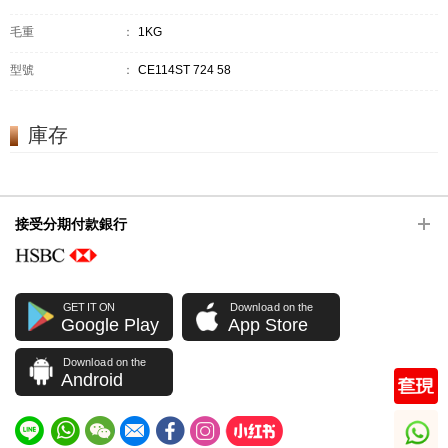
毛重
：
1KG
型號
：
CE114ST 724 58
庫存
接受分期付款銀行
GET IT ON
Download on the
Google Play
App Store
Download on the
Android