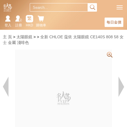
繁
每日金價
登入
註冊
HKD
購物車
主 頁
太陽眼鏡
全新 CHLOE 蔻依 太陽眼鏡 CE140S 808 58 女
士 金屬 淺啡色