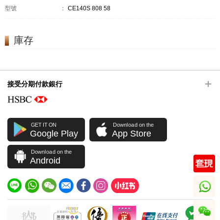
型號
：
CE140S 808 58
庫存
接受分期付款銀行
GET IT ON
Download on the
Google Play
App Store
Download on the
Android
whatsapp