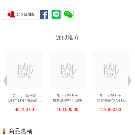
分享給朋友
近似推介
Omega 歐米茄
Rolex 勞力士
Rolex 勞力士
Seamaster 海馬系列
格林尼治型 Ii Gmt-
恒動海使型 Sea-
210.30.42.20.01.002
Master Ii 126711chnr-
Dweller M126600-
45,760.00
168,000.00
119,800.00
精鋼 Nekton Edition
0002 18kt玫瑰金/鋼
0002 精鋼 單紅
沙士圈
商品名稱