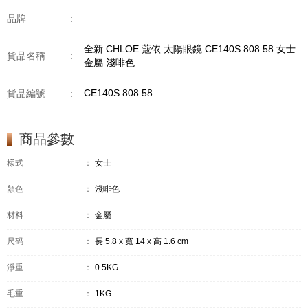
品牌
:
全新 CHLOE 蔻依 太陽眼鏡 CE140S 808 58 女士
貨品名稱
:
金屬 淺啡色
CE140S 808 58
貨品編號
:
商品參數
樣式
：
女士
顏色
：
淺啡色
材料
：
金屬
尺码
：
長 5.8 x 寬 14 x 高 1.6 cm
淨重
：
0.5KG
毛重
：
1KG