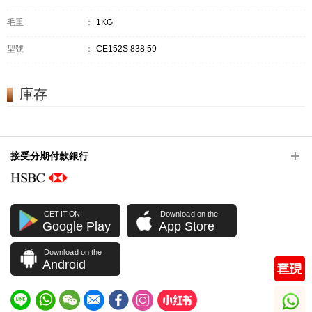
毛重
：
1KG
型號
：
CE152S 838 59
庫存
接受分期付款銀行
GET IT ON
Download on the
Google Play
App Store
Download on the
Android