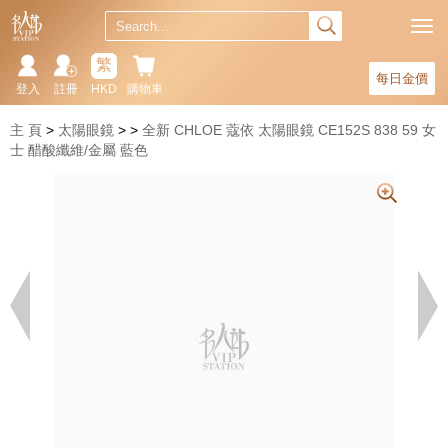
繁
每日金價
登入
註冊
HKD
購物車
主 頁
太陽眼鏡
全新 CHLOE 蔻依 太陽眼鏡 CE152S 838 59 女
士 醋酸纖維/金屬 藍色