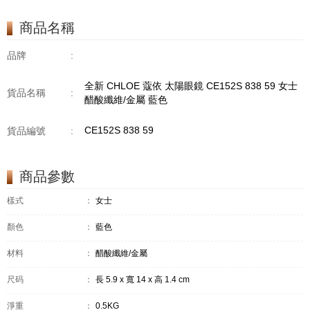
商品名稱
品牌
:
全新 CHLOE 蔻依 太陽眼鏡 CE152S 838 59 女士
貨品名稱
:
醋酸纖維/金屬 藍色
CE152S 838 59
貨品編號
:
商品參數
樣式
：
女士
顏色
：
藍色
材料
：
醋酸纖維/金屬
尺码
：
長 5.9 x 寬 14 x 高 1.4 cm
淨重
：
0.5KG