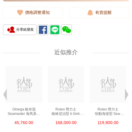
價格調整通知
有貨提醒
分享給朋友
近似推介
Omega 歐米茄
Rolex 勞力士
Rolex 勞力士
Seamaster 海馬系列
格林尼治型 Ii Gmt-
恒動海使型 Sea-
210.30.42.20.01.002
Master Ii 126711chnr-
Dweller 126600-0002
45,760.00
168,000.00
119,800.00
精鋼 Nekton Edition
0002 18kt玫瑰金/鋼
精鋼 單紅
沙士圈