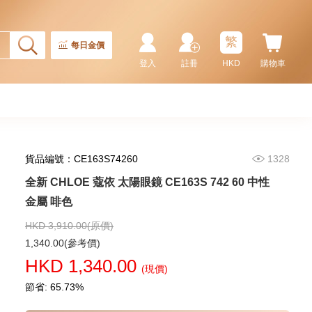
Rolex 勞力士 格林尼治型 Ii Gmt-
Master Ii 126710blnr-0002 精鋼
國米圈 藍針
繁
155,000.00
每日金價
登入
註冊
HKD
購物車
貨品編號：CE163S74260
1328
全新 CHLOE 蔻依 太陽眼鏡 CE163S 742 60 中性
金屬 啡色
HKD 3,910.00(原價)
Rolex 勞力士 潛航者型
1,340.00(參考價)
Submariner 124060-0001 精鋼
HKD 1,340.00
無日曆 黑水鬼
(現價)
102,000.00
節省: 65.73%