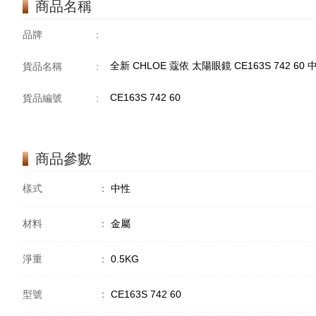
商品名稱
品牌
:
全新 CHLOE 蔻依 太陽眼鏡 CE163S 742 60
貨品名稱
:
CE163S 742 60
貨品編號
:
商品參數
樣式
：
中性
材料
：
金屬
淨重
：
0.5KG
型號
：
CE163S 742 60