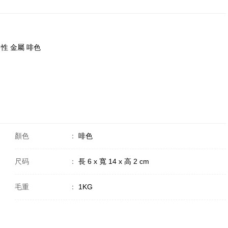
 中性 金屬 啡色
顏色
：
啡色
尺码
：
長 6 x 寬 14 x 高 2 cm
毛重
：
1KG