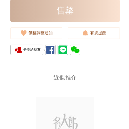
售罄
價格調整通知
有貨提醒
分享給朋友
Rolex 勞力士 遊艇名仕型 Yacht
Master 268622-0002 18kt白金/
鋼 遊艇 灰面
近似推介
108,000.00