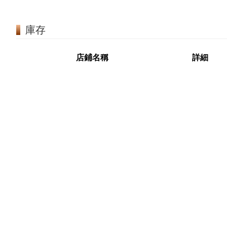
庫存
店鋪名稱
詳細