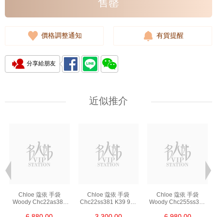
售罄
價格調整通知
有貨提醒
分享給朋友
近似推介
Chloe 蔻依 手袋
Chloe 蔻依 手袋
Chloe 蔻依 手袋
Woody Chc22as383
Chc22ss381 K39 9v0
Woody Chc255ss397
I26 90u 單肩包/手提包
單肩包/斜挎包
O81 074 單肩包/
6,880.00
3,300.00
6,980.00
斜挎包/手提包