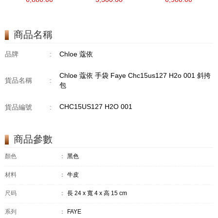
商品名稱
品牌
:
Chloe 蔻依
Chloe 蔻依 手袋 Faye Chc15us127 H2o 001 斜挎
貨品名稱
:
包
CHC15US127 H2O 001
貨品編號
:
商品參數
顏色
：
黑色
材料
：
牛皮
尺码
：
長 24 x 寬 4 x 高 15 cm
系列
：
FAYE