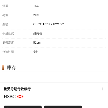
淨重
：
1KG
毛重
：
2KG
型號
：
CHC15US127 H2O 001
手袋款式
：
斜挎包
肩帶高度
：
51cm
合適性別
：
女性
庫存
接受分期付款銀行