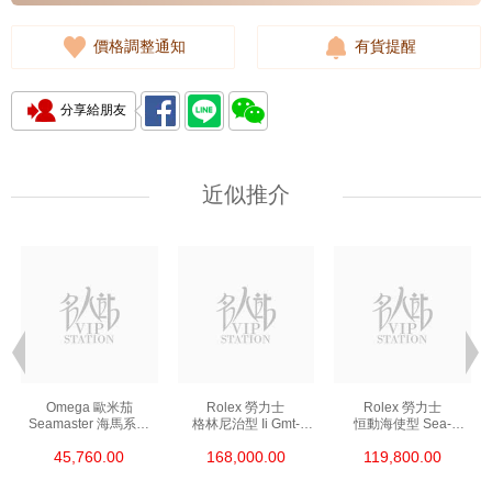
價格調整通知
有貨提醒
分享給朋友
近似推介
Omega 歐米茄
Rolex 勞力士
Rolex 勞力士
Seamaster 海馬系列
格林尼治型 Ii Gmt-
恒動海使型 Sea-
210.30.42.20.01.002
Master Ii 126711chnr-
Dweller 126600-0002
45,760.00
168,000.00
119,800.00
精鋼 Nekton Edition
0002 18kt玫瑰金/鋼
精鋼 單紅
沙士圈