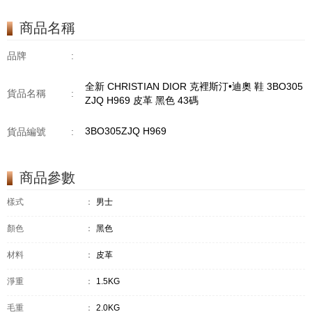
商品名稱
品牌
:
全新 CHRISTIAN DIOR 克裡斯汀•迪奧 鞋 3BO305
貨品名稱
:
ZJQ H969 皮革 黑色 43碼
3BO305ZJQ H969
貨品編號
:
商品參數
樣式
：
男士
顏色
：
黑色
材料
：
皮革
淨重
：
1.5KG
毛重
：
2.0KG