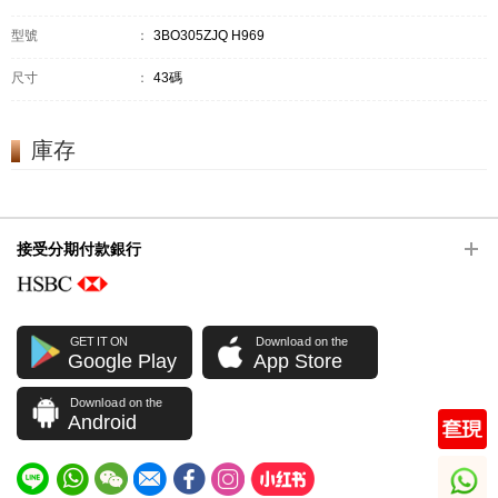
型號
：
3BO305ZJQ H969
尺寸
：
43碼
庫存
接受分期付款銀行
GET IT ON
Download on the
Google Play
App Store
Download on the
Android