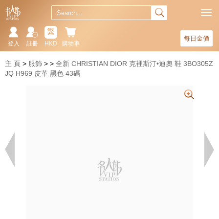
繁
每日金價
登入
註冊
HKD
購物車
主 頁
服飾
全新 CHRISTIAN DIOR 克裡斯汀•迪奧 鞋 3BO305Z
JQ H969 皮革 黑色 43碼