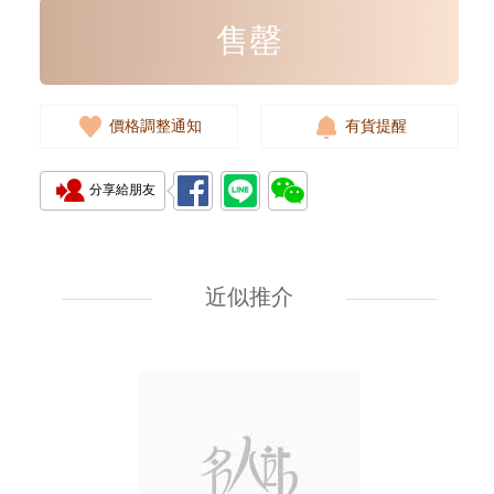
售罄
價格調整通知
有貨提醒
分享給朋友
Rolex 勞力士 遊艇名仕型 Yacht
Master 268622-0002 18kt白金/
鋼 遊艇 灰面
近似推介
107,000.00