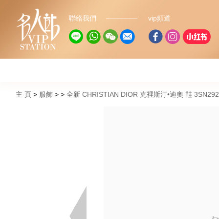
聯絡我們
vip頻道
主 頁
服飾
全新 CHRISTIAN DIOR 克裡斯汀•迪奧 鞋 3SN29