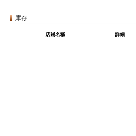
庫存
店鋪名稱
詳細