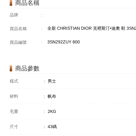
商品名稱
品牌
:
全新 CHRISTIAN DIOR 克裡斯汀•迪奧 鞋 3SN
貨品名稱
:
3SN292ZUY 800
貨品編號
:
商品參數
樣式
：
男士
材料
：
帆布
毛重
：
2KG
尺寸
：
43碼