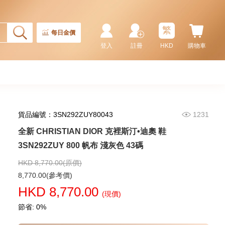
Rolex 勞力士 格林尼治型 Ii Gmt-
Master Ii 126710blnr-0002 精鋼
國米圈 藍針
繁
155,000.00
每日金價
登入
註冊
HKD
購物車
貨品編號：3SN292ZUY80043
1231
全新 CHRISTIAN DIOR 克裡斯汀•迪奧 鞋
3SN292ZUY 800 帆布 淺灰色 43碼
HKD 8,770.00(原價)
Rolex 勞力士 潛航者型
8,770.00(參考價)
Submariner 124060-0001 精鋼
HKD 8,770.00
無日曆 黑水鬼
(現價)
102,000.00
節省: 0%