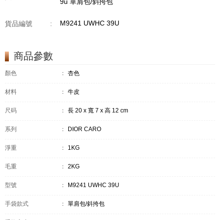
9u 單肩包/斜挎包
M9241 UWHC 39U
貨品編號
:
商品參數
顏色
：
杏色
材料
：
牛皮
尺码
：
長 20 x 寬 7 x 高 12 cm
系列
：
DIOR CARO
淨重
：
1KG
毛重
：
2KG
型號
：
M9241 UWHC 39U
手袋款式
：
單肩包/斜挎包