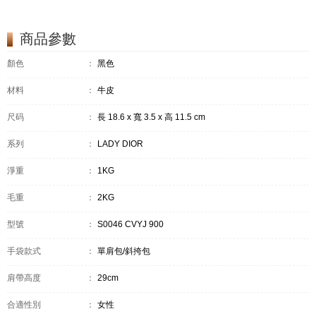
商品參數
顏色
：
黑色
材料
：
牛皮
尺码
：
長 18.6 x 寬 3.5 x 高 11.5 cm
系列
：
LADY DIOR
淨重
：
1KG
毛重
：
2KG
型號
：
S0046 CVYJ 900
手袋款式
：
單肩包/斜挎包
肩帶高度
：
29cm
合適性別
：
女性