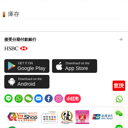
庫存
接受分期付款銀行
GET IT ON
Download on the
Google Play
App Store
Download on the
Android
whatsapp
wechat