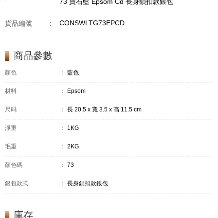
73 寶石藍 Epsom Cd 長身鎖扣款銀包
CONSWLTG73EPCD
貨品編號
:
商品參數
顏色
：
藍色
材料
：
Epsom
尺码
：
長 20.5 x 寬 3.5 x 高 11.5 cm
淨重
：
1KG
毛重
：
2KG
顏色碼
：
73
銀包款式
：
長身鎖扣款銀包
庫存