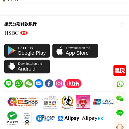
接受分期付款銀行
GET IT ON
Download on the
Google Play
App Store
Download on the
Android
whatsapp
wechat
line