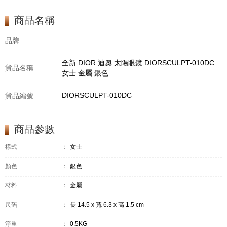
商品名稱
品牌
:
全新 DIOR 迪奧 太陽眼鏡 DIORSCULPT-010DC
貨品名稱
:
女士 金屬 銀色
DIORSCULPT-010DC
貨品編號
:
商品參數
樣式
：
女士
顏色
：
銀色
材料
：
金屬
尺码
：
長 14.5 x 寬 6.3 x 高 1.5 cm
淨重
：
0.5KG