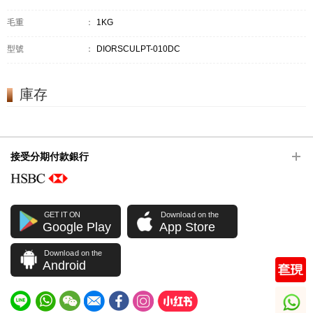
毛重
：
1KG
型號
：
DIORSCULPT-010DC
庫存
接受分期付款銀行
GET IT ON
Download on the
Google Play
App Store
Download on the
Android