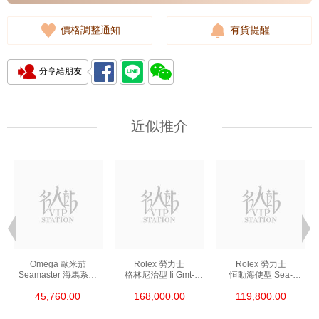
價格調整通知
有貨提醒
分享給朋友
近似推介
Omega 歐米茄
Rolex 勞力士
Rolex 勞力士
Seamaster 海馬系列
格林尼治型 Ii Gmt-
恒動海使型 Sea-
210.30.42.20.01.002
Master Ii 126711chnr-
Dweller 126600-0002
45,760.00
168,000.00
119,800.00
精鋼 Nekton Edition
0002 18kt玫瑰金/鋼
精鋼 單紅
沙士圈