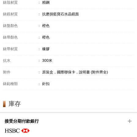
錶殼材質
：
精鋼
錶鏡材質
：
抗磨損藍寶石水晶鏡面
錶盤顏色
：
橙色
錶帶顏色
：
橙色
錶帶材質
：
橡膠
抗水
：
300米
附件
：
原裝盒，國際聯保卡，說明書 (附件齊全)
錶釦種類
：
針扣
庫存
接受分期付款銀行