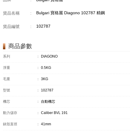
Bulgari 寶格麗 Diagono 102787 精鋼
貨品名稱
:
102787
貨品編號
:
商品參數
系列
：
DIAGONO
淨重
：
0.5KG
毛重
：
3KG
型號
：
102787
機芯
：
自動機芯
動力儲存
：
Caliber BVL 191
錶殼直徑
：
41mm