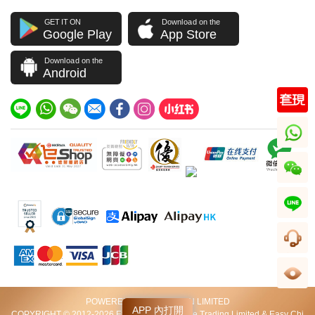
GET IT ON
Download on the
Google Play
App Store
Download on the
Android
whatsapp
wechat
line
客服
足跡
POWERED BY VIP STATION LIMITED
APP 內打開
COPYRIGHT © 2012-2026 Excellent World Wide Trading Limited & Easy Chi