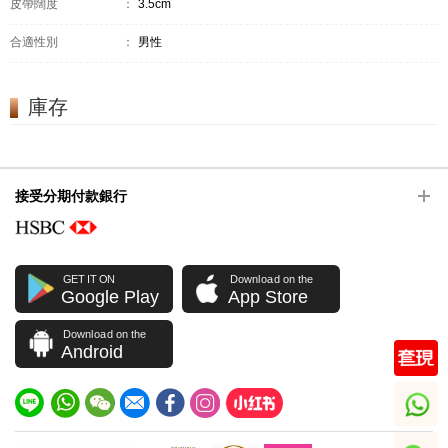
皮帶闊度
：
3.5cm
合適性別
：
男性
庫存
接受分期付款銀行
GET IT ON
Download on the
Google Play
App Store
Download on the
Android
whatsapp