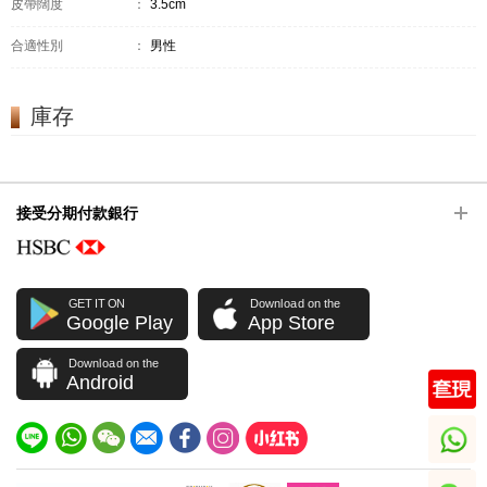
皮帶闊度
：
3.5cm
合適性別
：
男性
庫存
接受分期付款銀行
GET IT ON
Download on the
Google Play
App Store
Download on the
Android
whatsapp