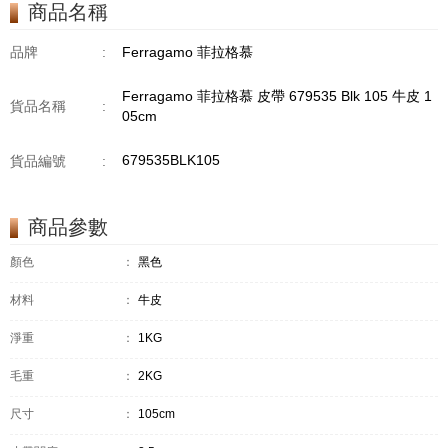
商品名稱
品牌
:
Ferragamo 菲拉格慕
Ferragamo 菲拉格慕 皮帶 679535 Blk 105 牛皮 1
貨品名稱
:
05cm
679535BLK105
貨品編號
:
商品參數
顏色
：
黑色
材料
：
牛皮
淨重
：
1KG
毛重
：
2KG
尺寸
：
105cm