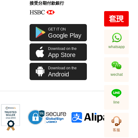
接受分期付款銀行
Ferragamo 菲拉格慕 皮帶
GET IT ON
670326 Midnight 110 Ss 皮革
Google Play
110cm
2,680.00
whatsapp
Download on the
App Store
Download on the
Android
wechat
line
Ferragamo 菲拉格慕 皮帶
客服
679710 Blk 100 Ss 牛皮 100cm