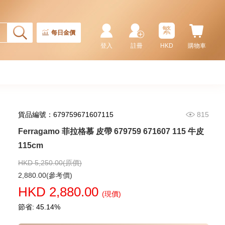
Ferragamo 菲拉格慕 皮帶
670260 Cocoa Brown 105 Ss
皮革 105cm
繁
2,280.00
每日金價
登入
註冊
HKD
購物車
貨品編號：679759671607115
815
Ferragamo 菲拉格慕 皮帶 679759 671607 115 牛皮
115cm
HKD 5,250.00(原價)
Ferragamo 菲拉格慕 皮帶
2,880.00(參考價)
670326 Midnight 110 Ss 皮革
HKD 2,880.00
110cm
(現價)
2,680.00
節省: 45.14%