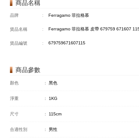
商品名稱
品牌
:
Ferragamo 菲拉格慕
Ferragamo 菲拉格慕 皮帶 679759 671607 11
貨品名稱
:
679759671607115
貨品編號
:
商品參數
顏色
：
黑色
淨重
：
1KG
尺寸
：
115cm
合適性別
：
男性