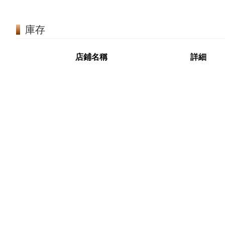
庫存
店鋪名稱
詳細