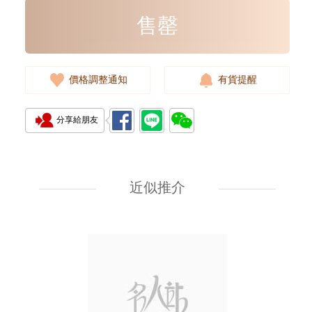
售罄
價格調整通知
有貨提醒
分享給朋友
Ferragamo 菲拉格慕 皮帶
679710 Blk 100 Ss 牛皮 100cm
近似推介
2,380.00