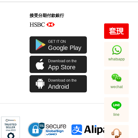
接受分期付款銀行
GET IT ON
Google Play
whatsapp
Download on the
App Store
Download on the
Android
wechat
line