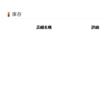
庫存
店鋪名稱
詳細