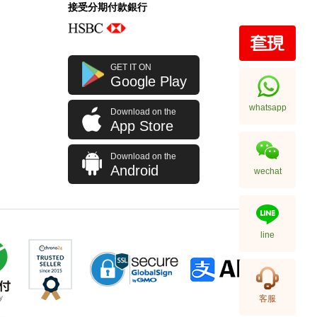
接受分期付款銀行
Ferragamo 菲拉格慕 皮帶
GET IT ON
670326 Midnight 110 Ss 皮革
Google Play
110cm
2,680.00
whatsapp
Download on the
App Store
Download on the
Android
wechat
line
Ferragamo 菲拉格慕 皮帶
客服
679710 Blk 100 Ss 牛皮 100cm