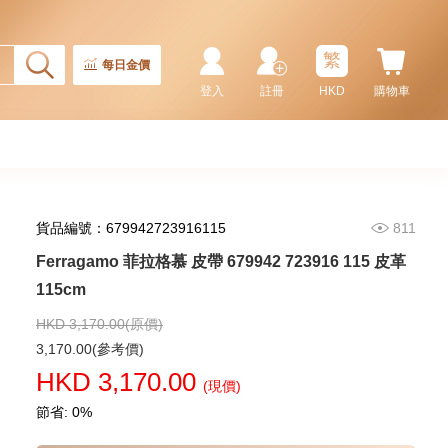
Ferragamo 菲拉格慕 皮帶
670260 Cocoa Brown 105 Ss
皮革 105cm
繁
2,280.00
每日金價
登入
註冊
HKD
購物車
貨品編號：679942723916115
811
Ferragamo 菲拉格慕 皮帶 679942 723916 115 皮革
115cm
HKD 3,170.00(原價)
Ferragamo 菲拉格慕 皮帶
3,170.00(參考價)
670326 Midnight 110 Ss 皮革
HKD 3,170.00
110cm
(現價)
2,680.00
節省: 0%