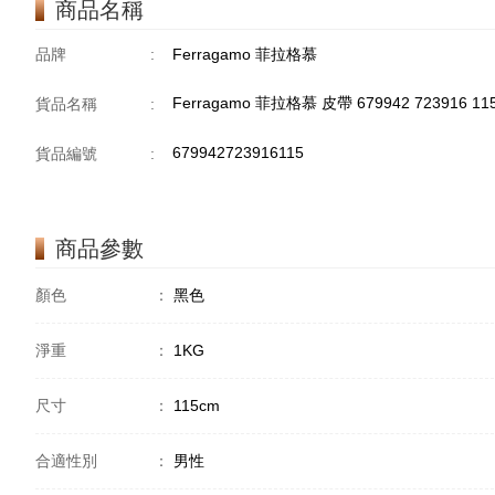
商品名稱
品牌
:
Ferragamo 菲拉格慕
Ferragamo 菲拉格慕 皮帶 679942 723916 11
貨品名稱
:
679942723916115
貨品編號
:
商品參數
顏色
：
黑色
淨重
：
1KG
尺寸
：
115cm
合適性別
：
男性