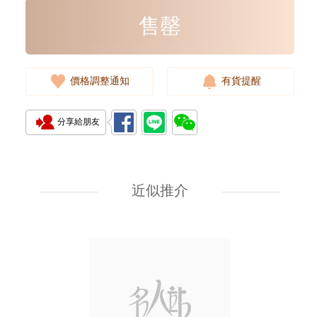
售罄
價格調整通知
有貨提醒
分享給朋友
Ferragamo 菲拉格慕 皮帶
679710 Blk 100 Ss 牛皮 100cm
近似推介
2,380.00