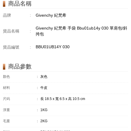
商品名稱
品牌
:
Givenchy 紀梵希
Givenchy 紀梵希 手袋 Bbu01ub14y 030 單肩包/斜
貨品名稱
:
挎包
BBU01UB14Y 030
貨品編號
:
商品參數
顏色
：
灰色
材料
：
牛皮
尺码
：
長 18.5 x 寬 6.5 x 高 10.5 cm
淨重
：
1KG
毛重
：
2KG