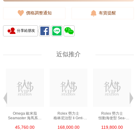
價格調整通知
有貨提醒
分享給朋友
近似推介
Omega 歐米茄
Rolex 勞力士
Rolex 勞力士
Seamaster 海馬系列
格林尼治型 Ii Gmt-
恒動海使型 Sea-
210.30.42.20.01.002
Master Ii 126711chnr-
Dweller 126600-0002
45,760.00
168,000.00
119,800.00
精鋼 Nekton Edition
0002 18kt玫瑰金/鋼
精鋼 單紅
沙士圈