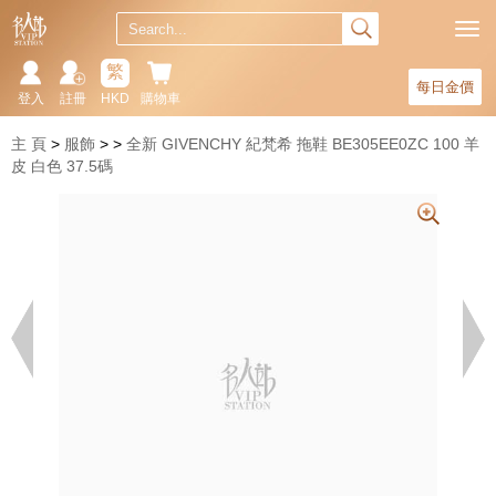
繁
每日金價
登入
註冊
HKD
購物車
主 頁
服飾
全新 GIVENCHY 紀梵希 拖鞋 BE305EE0ZC 100 羊
皮 白色 37.5碼