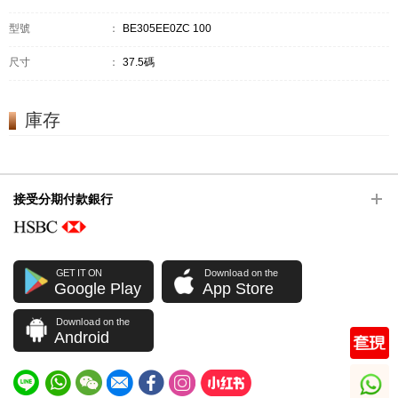
型號
：
BE305EE0ZC 100
尺寸
：
37.5碼
庫存
接受分期付款銀行
GET IT ON
Download on the
Google Play
App Store
Download on the
Android