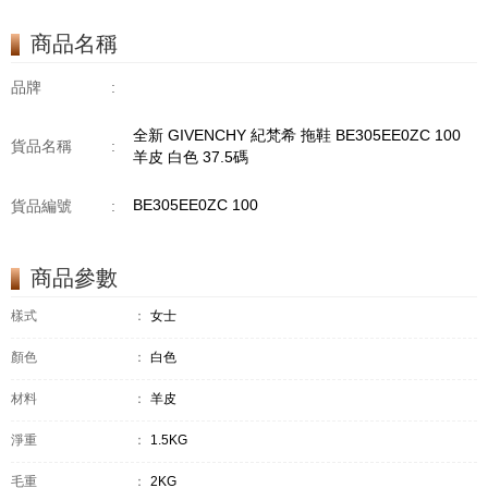
商品名稱
品牌
:
全新 GIVENCHY 紀梵希 拖鞋 BE305EE0ZC 100
貨品名稱
:
羊皮 白色 37.5碼
BE305EE0ZC 100
貨品編號
:
商品參數
樣式
：
女士
顏色
：
白色
材料
：
羊皮
淨重
：
1.5KG
毛重
：
2KG