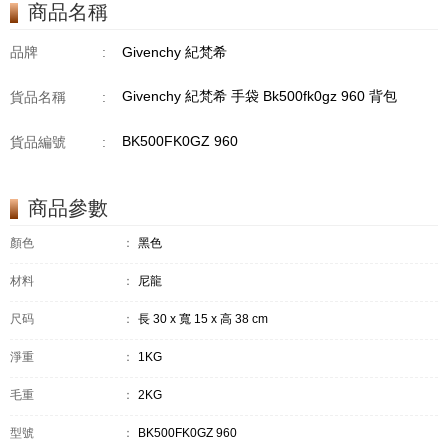
商品名稱
品牌
:
Givenchy 紀梵希
Givenchy 紀梵希 手袋 Bk500fk0gz 960 背包
貨品名稱
:
BK500FK0GZ 960
貨品編號
:
商品參數
顏色
：
黑色
材料
：
尼龍
尺码
：
長 30 x 寬 15 x 高 38 cm
淨重
：
1KG
毛重
：
2KG
型號
：
BK500FK0GZ 960