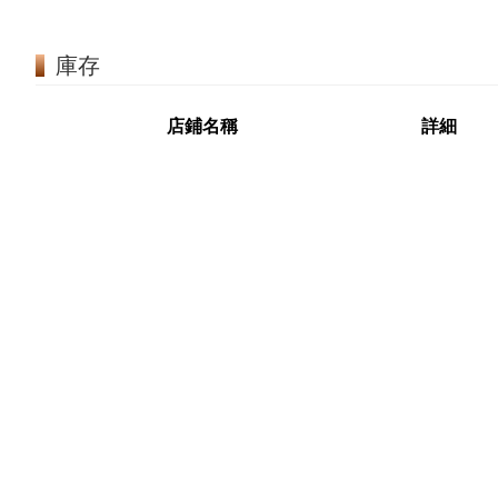
庫存
店鋪名稱
詳細