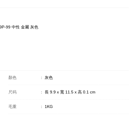
9P-99 中性 金屬 灰色
顏色
：
灰色
尺码
：
長 9.9 x 寬 11.5 x 高 0.1 cm
毛重
：
1KG