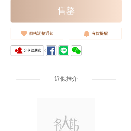
售罄
價格調整通知
有貨提醒
分享給朋友
Rolex 勞力士 遊艇名仕型 Yacht
Master 268622-0002 18kt白金/
鋼 遊艇 灰面
近似推介
108,000.00