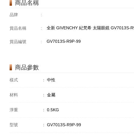
商品名稱
品牌
:
全新 GIVENCHY 紀梵希 太陽眼鏡 GV7013S-R
貨品名稱
:
GV7013S-R9P-99
貨品編號
:
商品參數
樣式
：
中性
材料
：
金屬
淨重
：
0.5KG
型號
：
GV7013S-R9P-99