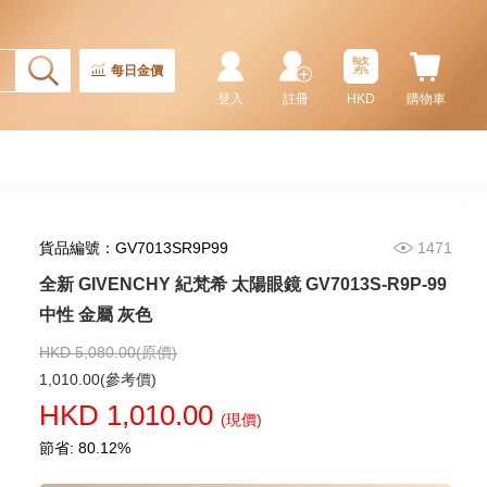
Rolex 勞力士 格林尼治型 Ii Gmt-
Master Ii 126710blnr-0002 精鋼
國米圈 藍針
繁
155,000.00
每日金價
登入
註冊
HKD
購物車
貨品編號：GV7013SR9P99
1471
全新 GIVENCHY 紀梵希 太陽眼鏡 GV7013S-R9P-99
中性 金屬 灰色
HKD 5,080.00(原價)
Rolex 勞力士 潛航者型
1,010.00(參考價)
Submariner 124060-0001 精鋼
HKD 1,010.00
無日曆 黑水鬼
(現價)
102,000.00
節省: 80.12%