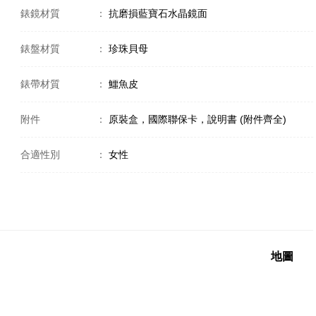
錶鏡材質
：
抗磨損藍寶石水晶鏡面
錶盤材質
：
珍珠貝母
錶帶材質
：
鱷魚皮
附件
：
原裝盒，國際聯保卡，說明書 (附件齊全)
合適性別
：
女性
地圖