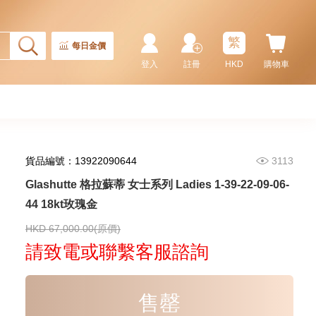
57,750.00
繁
每日金價
登入
註冊
HKD
購物車
貨品編號：13922090644
3113
Glashutte 格拉蘇蒂 女士系列 Ladies 1-39-22-09-06-
44 18kt玫瑰金
Glashutte 格拉蘇蒂 開拓系列
Spezialist 1-36-13-02-81-70
精鋼 大日曆
HKD 67,000.00(原價)
77,630.00
請致電或聯繫客服諮詢
售罄