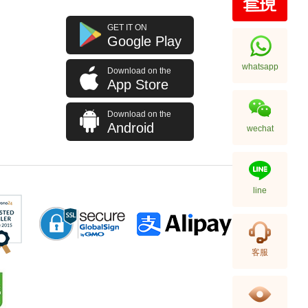
Glashutte 格拉蘇蒂 Pano
GET IT ON
偏心系列 1-65-01-04-15-01
Google Play
18kt玫瑰金
121,500.00
whatsapp
Download on the
App Store
Download on the
Android
wechat
line
Glashutte 格拉蘇蒂 Spezialist
客服
開拓系列 1-39-11-09-81-34 精鋼
57,750.00