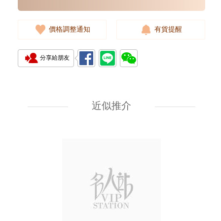
價格調整通知
有貨提醒
分享給朋友
Glashutte 格拉蘇蒂 Spezialist
開拓系列 1-39-11-13-83-08 精鋼
近似推介
55,880.00