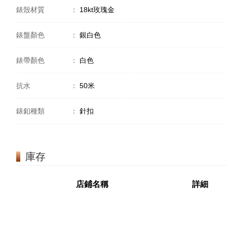
錶殼材質
：
18kt玫瑰金
錶盤顏色
：
銀白色
錶帶顏色
：
白色
抗水
：
50米
錶釦種類
：
針扣
庫存
店鋪名稱
詳細