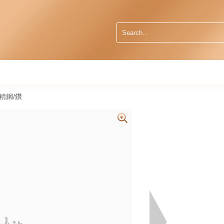
6 精鋼/鑽