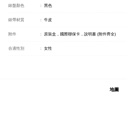
錶盤顏色
：
黑色
錶帶材質
：
牛皮
附件
：
原裝盒，國際聯保卡，說明書 (附件齊全)
合適性別
：
女性
地圖