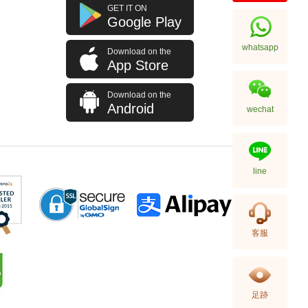
Chanel 香奈兒 Premiere H4412
GET IT ON
18kt玫瑰金/鑽
Google Play
108,000.00
whatsapp
Download on the
App Store
Download on the
Android
wechat
line
Chanel 香奈兒 Premiere H6951
客服
精鋼/鍍金
35,000.00
足跡