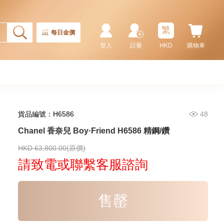
繁
每日金價
登入
註冊
HKD
購物車
貨品編號：H6586
48
Chanel 香奈兒 Boy·Friend H6586 精鋼/鑽
Chanel 香奈兒 Premiere H4412
18kt玫瑰金/鑽
HKD 63,800.00(原價)
108,000.00
請致電或聯繫客服諮詢
售罄