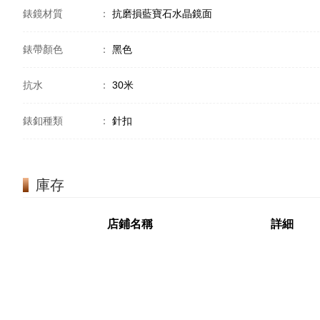
錶鏡材質
：
抗磨損藍寶石水晶鏡面
錶帶顏色
：
黑色
抗水
：
30米
錶釦種類
：
針扣
庫存
店鋪名稱
詳細