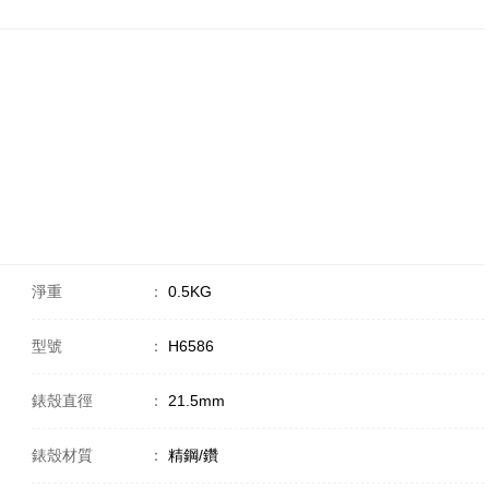
淨重
：
0.5KG
型號
：
H6586
錶殼直徑
：
21.5mm
錶殼材質
：
精鋼/鑽