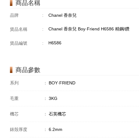
商品名稱
品牌
:
Chanel 香奈兒
Chanel 香奈兒 Boy·Friend H6586 精鋼/鑽
貨品名稱
:
H6586
貨品編號
:
商品參數
系列
：
BOY·FRIEND
毛重
：
3KG
機芯
：
石英機芯
錶殼厚度
：
6.2mm