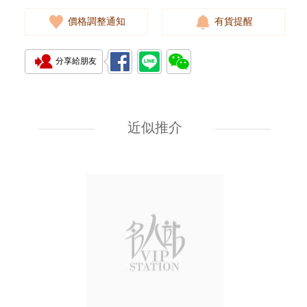
價格調整通知
有貨提醒
分享給朋友
Chanel 香奈兒 Premiere H6951
精鋼/鍍金
近似推介
35,000.00