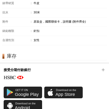
錶帶材質
：
牛皮
抗水
：
30米
附件
：
原裝盒，國際聯保卡，說明書 (附件齊全)
錶釦種類
：
針扣
合適性別
：
女性
庫存
接受分期付款銀行
GET IT ON
Download on the
Google Play
App Store
Download on the
Android