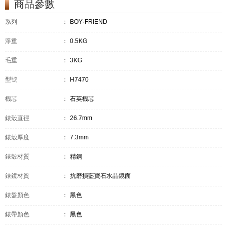
商品參數
系列
：
BOY·FRIEND
淨重
：
0.5KG
毛重
：
3KG
型號
：
H7470
機芯
：
石英機芯
錶殼直徑
：
26.7mm
錶殼厚度
：
7.3mm
錶殼材質
：
精鋼
錶鏡材質
：
抗磨損藍寶石水晶鏡面
錶盤顏色
：
黑色
錶帶顏色
：
黑色