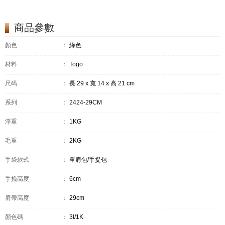
商品參數
顏色
：
綠色
材料
：
Togo
尺码
：
長 29 x 寬 14 x 高 21 cm
系列
：
2424-29CM
淨重
：
1KG
毛重
：
2KG
手袋款式
：
單肩包/手提包
手挽高度
：
6cm
肩帶高度
：
29cm
顏色碼
：
3I/1K