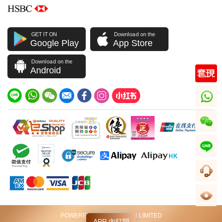
GET IT ON
Download on the
Google Play
App Store
Download on the
Android
whatsapp
wechat
line
客服
足跡
POWERED BY VIP STATION LIMITED
APP 內打開