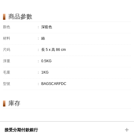
商品參數
顏色
：
深藍色
材料
：
絲
尺码
：
長 5 x 高 86 cm
淨重
：
0.5KG
毛重
：
1KG
型號
：
BAGSCARFDC
庫存
接受分期付款銀行