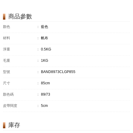
商品參數
顏色
：
藍色
材料
：
帆布
淨重
：
0.5KG
毛重
：
1KG
型號
：
BAND8973CLGP855
尺寸
：
85cm
顏色碼
：
89/73
皮帶闊度
：
5cm
庫存