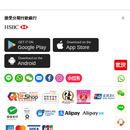
接受分期付款銀行
GET IT ON
Download on the
Google Play
App Store
Download on the
Android
whatsapp
wechat
line