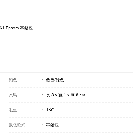
3/61 Epsom 零錢包
顏色
：
藍色/綠色
尺码
：
長 8 x 寬 1 x 高 8 cm
毛重
：
1KG
銀包款式
：
零錢包