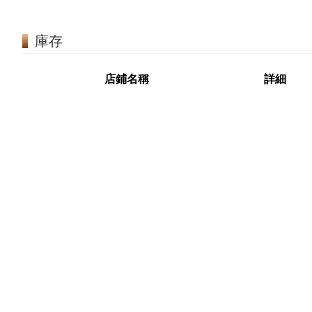
庫存
店鋪名稱
詳細