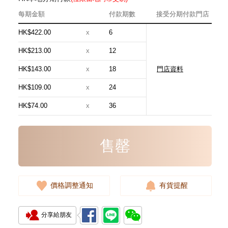
每期金額
付款期數
接受分期付款門店
HK$422.00
x
6
HK$213.00
x
12
HK$143.00
x
18
門店資料
全新 Hermes 愛馬仕 銀包 Roulis
Slim 5r 驚艷粉 Chevre 銀扣
HK$109.00
x
24
短身抽帶款銀包
13,800.00
HK$74.00
x
36
售罄
價格調整通知
有貨提醒
分享給朋友