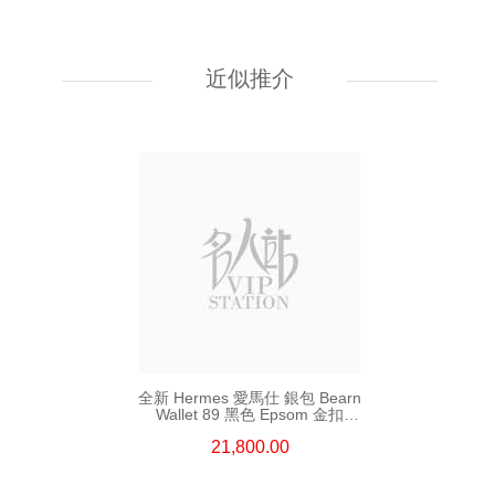
全新 Hermes 愛馬仕 銀包
Constance Slim 37 金棕色
Evercolor 銀扣 短身鎖扣款銀包
近似推介
19,800.00
全新 Hermes 愛馬仕 銀包 Bearn
Wallet 89 黑色 Epsom 金扣
短身抽帶款銀包
21,800.00