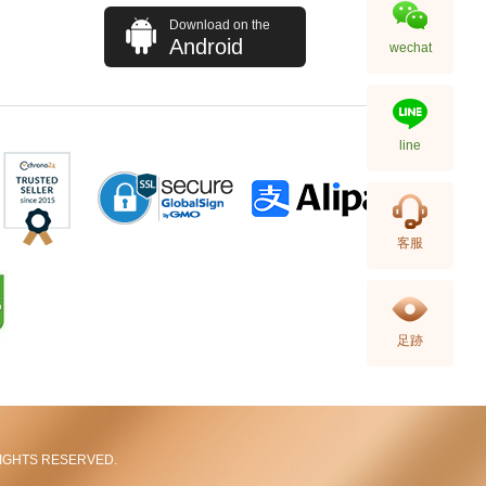
Download on the
Android
wechat
line
全新 Hermes 愛馬仕 銀包 Porte-
客服
Cartes Calvi 89 黑色 Epsom
卡片套
3,280.00
足跡
L RIGHTS RESERVED.