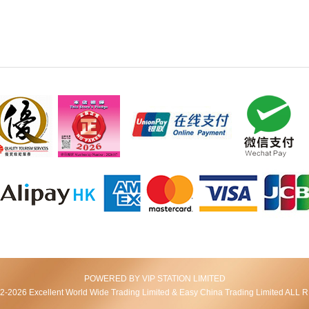
POWERED BY VIP STATION LIMITED
2026 Excellent World Wide Trading Limited & Easy China Trading Limited AL