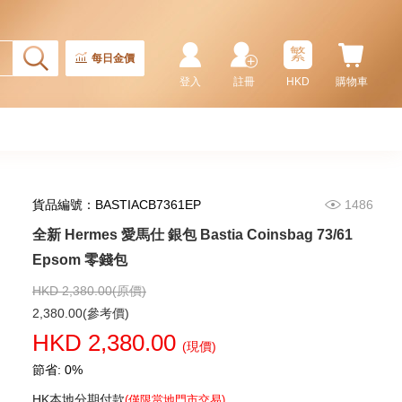
繁
每日金價
登入
註冊
HKD
購物車
貨品編號：BASTIACB7361EP
1486
全新 Hermes 愛馬仕 銀包 Bastia Coinsbag 73/61
全新 Hermes 愛馬仕 銀包 Porte-
Cartes Calvi 89 黑色 Epsom
Epsom 零錢包
卡片套
3,280.00
HKD 2,380.00(原價)
2,380.00(參考價)
HKD 2,380.00
(現價)
節省: 0%
HK本地分期付款
(僅限當地門市交易)