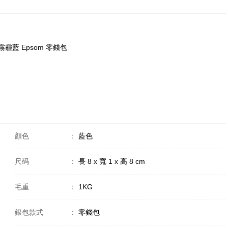
7r 霧霾藍 Epsom 零錢包
顏色
：
藍色
尺码
：
長 8 x 寬 1 x 高 8 cm
毛重
：
1KG
銀包款式
：
零錢包