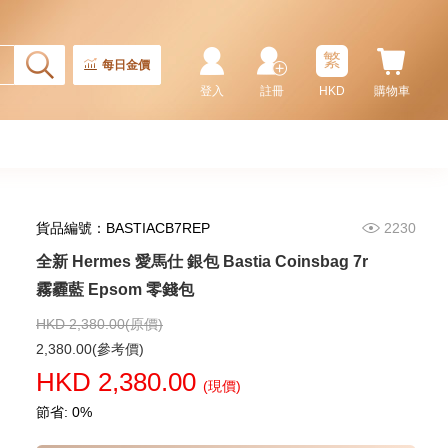
全新 Hermes 愛馬仕 銀包 Porte-
Cartes Calvi 89 黑色 Epsom
卡片套
繁
3,280.00
每日金價
登入
註冊
HKD
購物車
貨品編號：BASTIACB7REP
2230
全新 Hermes 愛馬仕 銀包 Bastia Coinsbag 7r
霧霾藍 Epsom 零錢包
HKD 2,380.00(原價)
全新 Hermes 愛馬仕 銀包 Roulis
2,380.00(參考價)
Slim 5r 驚艷粉 Chevre 銀扣
HKD 2,380.00
短身抽帶款銀包
(現價)
13,800.00
節省: 0%