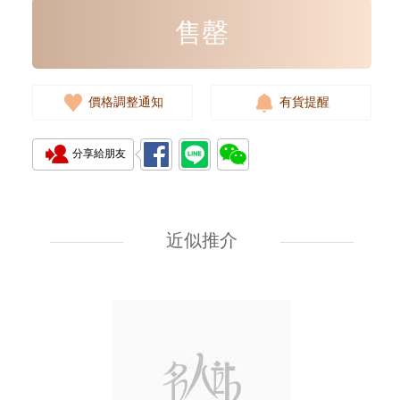
售罄
價格調整通知
有貨提醒
分享給朋友
全新 Hermes 愛馬仕 銀包
Constance Slim 37 金棕色
Evercolor 銀扣 短身鎖扣款銀包
近似推介
19,800.00