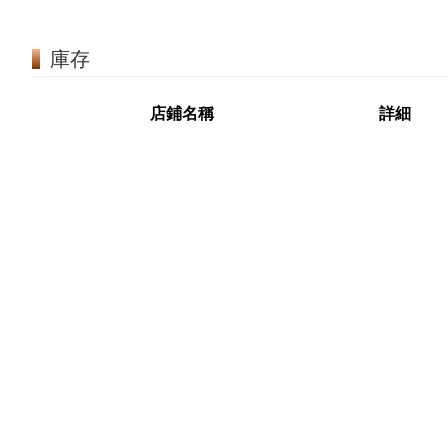
庫存
店鋪名稱
詳細