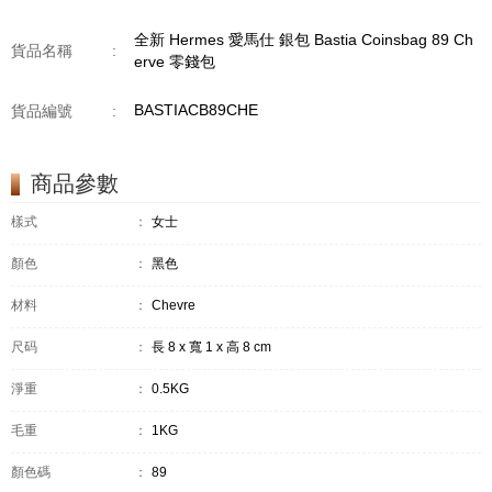
全新 Hermes 愛馬仕 銀包 Bastia Coinsbag 89 Ch
貨品名稱
:
erve 零錢包
BASTIACB89CHE
貨品編號
:
商品參數
樣式
：
女士
顏色
：
黑色
材料
：
Chevre
尺码
：
長 8 x 寬 1 x 高 8 cm
淨重
：
0.5KG
毛重
：
1KG
顏色碼
：
89