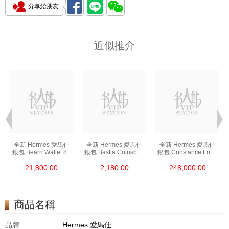
分享給朋友
近似推介
全新 Hermes 愛馬仕
全新 Hermes 愛馬仕
全新 Hermes 愛馬仕
銀包 Bearn Wallet 89
銀包 Bastia Coinsbag
銀包 Constance Long
黑色 Epsom 金扣
37 金棕色 Epsom
To Go I6 極致粉 Shine
21,800.00
2,180.00
248,000.00
短身抽帶款銀包
零錢包
Croco 銀扣
長身鎖扣款銀包
商品名稱
品牌
:
Hermes 愛馬仕