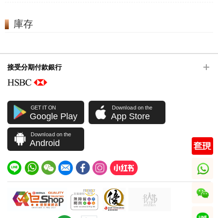
庫存
接受分期付款銀行
GET IT ON
Download on the
Google Play
App Store
Download on the
Android
whatsapp
wechat