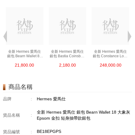
全新 Hermes 愛馬仕
全新 Hermes 愛馬仕
全新 Hermes 愛馬仕
銀包 Bearn Wallet 89
銀包 Bastia Coinsbag
銀包 Constance Long
黑色 Epsom 金扣
37 金棕色 Epsom
To Go I6 極致粉 Shine
21,800.00
2,180.00
248,000.00
短身抽帶款銀包
零錢包
Croco 銀扣
長身鎖扣款銀包
商品名稱
品牌
:
Hermes 愛馬仕
全新 Hermes 愛馬仕 銀包 Bearn Wallet 18 大象灰
貨品名稱
:
Epsom 金扣 短身抽帶款銀包
BE18EPGPS
貨品編號
: