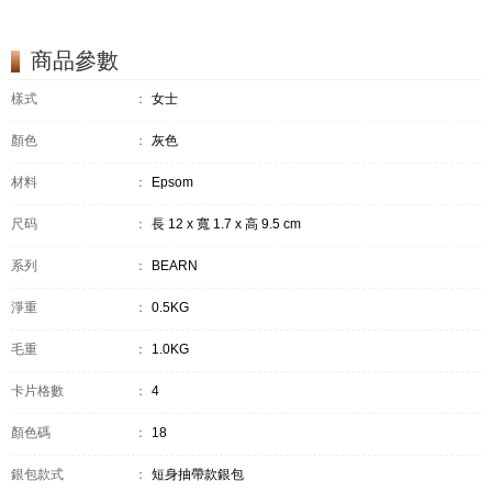
商品參數
樣式
：
女士
顏色
：
灰色
材料
：
Epsom
尺码
：
長 12 x 寬 1.7 x 高 9.5 cm
系列
：
BEARN
淨重
：
0.5KG
毛重
：
1.0KG
卡片格數
：
4
顏色碼
：
18
銀包款式
：
短身抽帶款銀包