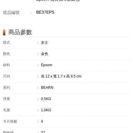
BE37EPS
貨品編號
:
商品參數
樣式
：
女士
顏色
：
金色
材料
：
Epsom
尺码
：
長 12 x 寬 1.7 x 高 9.5 cm
系列
：
BEARN
淨重
：
0.5KG
毛重
：
1.0KG
卡片格數
：
4
顏色碼
：
37