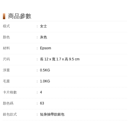
商品參數
樣式
：
女士
顏色
：
灰色
材料
：
Epsom
尺码
：
長 12 x 寬 1.7 x 高 9.5 cm
淨重
：
0.5KG
毛重
：
1.0KG
卡片格數
：
4
顏色碼
：
63
銀包款式
：
短身抽帶款銀包