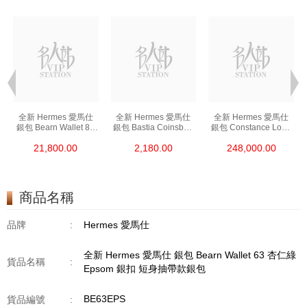
全新 Hermes 愛馬仕
全新 Hermes 愛馬仕
全新 Hermes 愛馬仕
銀包 Bearn Wallet 89
銀包 Bastia Coinsbag
銀包 Constance Long
黑色 Epsom 金扣
37 金棕色 Epsom
To Go I6 極致粉 Shine
21,800.00
2,180.00
248,000.00
短身抽帶款銀包
零錢包
Croco 銀扣
長身鎖扣款銀包
商品名稱
品牌
:
Hermes 愛馬仕
全新 Hermes 愛馬仕 銀包 Bearn Wallet 63 杏仁綠
貨品名稱
:
Epsom 銀扣 短身抽帶款銀包
BE63EPS
貨品編號
: