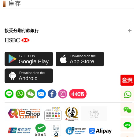
庫存
接受分期付款銀行
GET IT ON
Download on the
Google Play
App Store
Download on the
Android
whatsapp
wechat
line