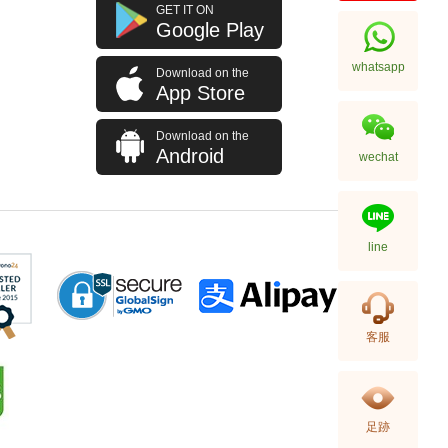
Hermes 愛馬仕 皮帶 Belt Cdc
GET IT ON
38mm 89 Blk 85 皮革 85cm
Google Play
3,980.00
whatsapp
Download on the
App Store
Download on the
Android
wechat
line
Hermes 愛馬仕 皮帶 Pop H Belt
客服
15mm 89 89/Ss 80 皮革 80cm
4,980.00
足跡