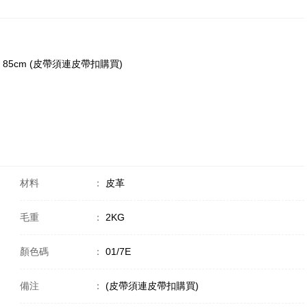
 皮革 85cm (皮帶須連皮帶扣購買)
材料
：
皮革
毛重
：
2KG
顏色碼
：
01/7E
備注
：
(皮帶須連皮帶扣購買)