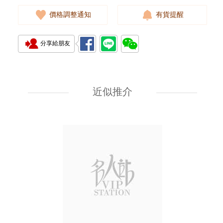
價格調整通知
有貨提醒
分享給朋友
Hermes 愛馬仕 皮帶 Pop H Belt
15mm S3 9j/Gp 90 皮革 90cm
近似推介
4,980.00