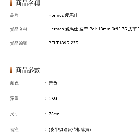
商品名稱
品牌
:
Hermes 愛馬仕
Hermes 愛馬仕 皮帶 Belt 13mm 9r/I2 75
貨品名稱
:
BELT139RI275
貨品編號
:
商品參數
顏色
：
黃色
淨重
：
1KG
尺寸
：
75cm
備注
：
(皮帶須連皮帶扣購買)