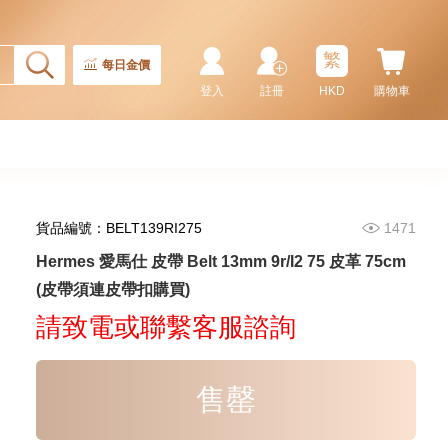
繁
每日金價
登入
註冊
HKD
購物車
貨品編號：BELT139RI275
1471
Hermes 愛馬仕 皮帶 Kelly Belt
Hermes 愛馬仕 皮帶 Belt 13mm 9r/I2 75 皮革 75cm
18/37 Gp 牛皮 60cm
(皮帶須連皮帶扣購買)
8,680.00
請致電或聯繫客服諮詢
售罄