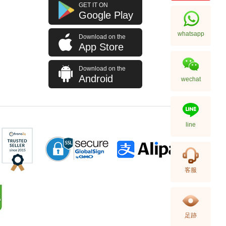
Hermes 愛馬仕 皮帶 Belt Cdc
GET IT ON
38mm 89 Blk 85 皮革 85cm
Google Play
3,980.00
whatsapp
Download on the
App Store
Download on the
Android
wechat
line
Hermes 愛馬仕 皮帶 Pop H Belt
客服
15mm 89 89/Ss 80 皮革 80cm
4,980.00
足跡