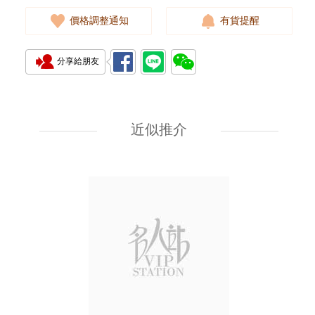
價格調整通知
有貨提醒
分享給朋友
Hermes 愛馬仕 皮帶 Pop H Belt
15mm S3 9j/Gp 90 皮革 90cm
近似推介
4,980.00