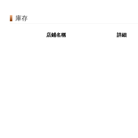
庫存
店鋪名稱
詳細