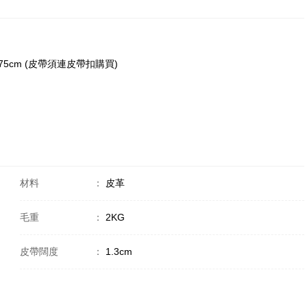
 皮革 75cm (皮帶須連皮帶扣購買)
材料
：
皮革
毛重
：
2KG
皮帶闊度
：
1.3cm