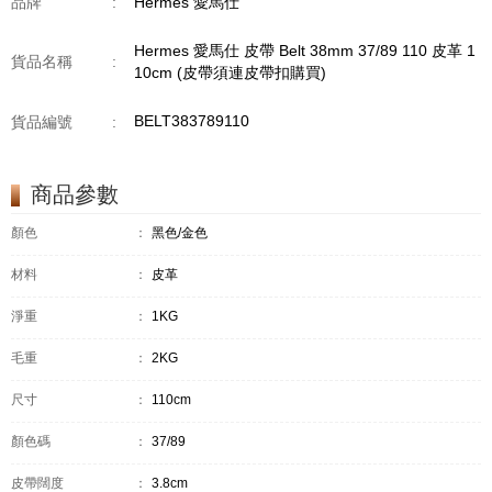
品牌
:
Hermes 愛馬仕
Hermes 愛馬仕 皮帶 Belt 38mm 37/89 110 皮革 1
貨品名稱
:
10cm (皮帶須連皮帶扣購買)
BELT383789110
貨品編號
:
商品參數
顏色
：
黑色/金色
材料
：
皮革
淨重
：
1KG
毛重
：
2KG
尺寸
：
110cm
顏色碼
：
37/89
皮帶闊度
：
3.8cm