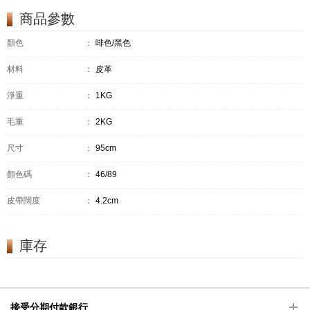
商品參數
顏色
：
啡色/黑色
材料
：
皮革
淨重
：
1KG
毛重
：
2KG
尺寸
：
95cm
顏色碼
：
46/89
皮帶闊度
：
4.2cm
庫存
接受分期付款銀行