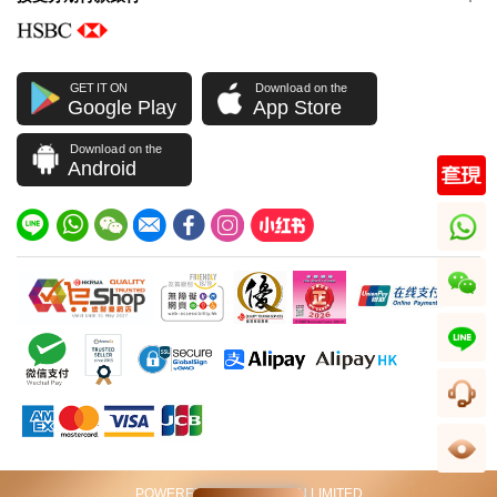
GET IT ON
Download on the
Google Play
App Store
Download on the
Android
whatsapp
wechat
line
客服
足跡
POWERED BY VIP STATION LIMITED