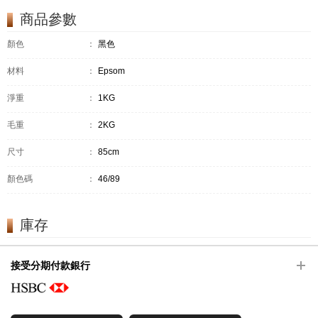
商品參數
顏色
：
黑色
材料
：
Epsom
淨重
：
1KG
毛重
：
2KG
尺寸
：
85cm
顏色碼
：
46/89
庫存
接受分期付款銀行