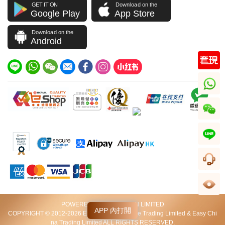
GET IT ON
Download on the
Google Play
App Store
Download on the
Android
whatsapp
wechat
line
客服
足跡
POWERED BY VIP STATION LIMITED
APP 內打開
COPYRIGHT © 2012-2026 Excellent World Wide Trading Limited & Easy Chi
na Trading Limited ALL RIGHTS RESERVED.