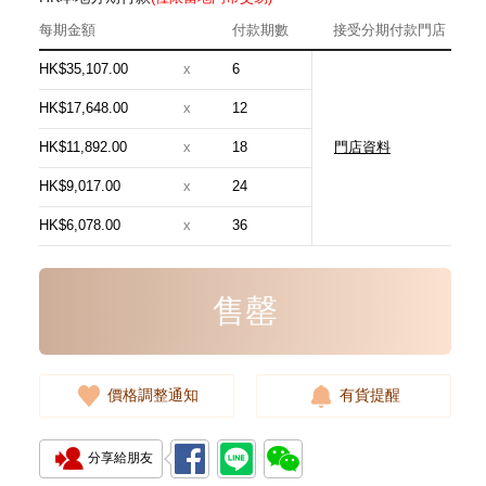
每期金額
付款期數
接受分期付款門店
HK$35,107.00
x
6
HK$17,648.00
x
12
HK$11,892.00
x
18
門店資料
Hermes 愛馬仕 手袋 Evelyne 16
18 斜挎包 伊芙琳包 大象灰
HK$9,017.00
x
24
24,800.00
HK$6,078.00
x
36
售罄
價格調整通知
有貨提醒
分享給朋友