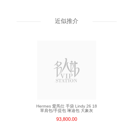
Hermes 愛馬仕 手袋 Kelly To Go
89 單肩包/斜挎包 黑色
近似推介
55,800.00
Hermes 愛馬仕 手袋 Lindy 26 18
單肩包/手提包 琳迪包 大象灰
93,800.00