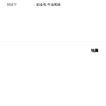
關鍵字
：
鉑金包 牛油果綠
地圖