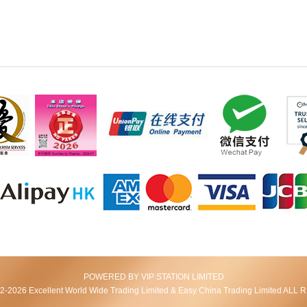
POWERED BY VIP STATION LIMITED
2026 Excellent World Wide Trading Limited & Easy China Trading Limited AL