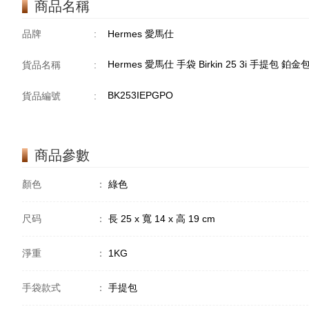
商品名稱
品牌
:
Hermes 愛馬仕
Hermes 愛馬仕 手袋 Birkin 25 3i 手提包 鉑
貨品名稱
:
BK253IEPGPO
貨品編號
:
商品參數
顏色
：
綠色
尺码
：
長 25 x 寬 14 x 高 19 cm
淨重
：
1KG
手袋款式
：
手提包