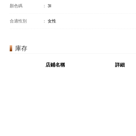
顏色碼
：
3I
合適性別
：
女性
庫存
店鋪名稱
詳細