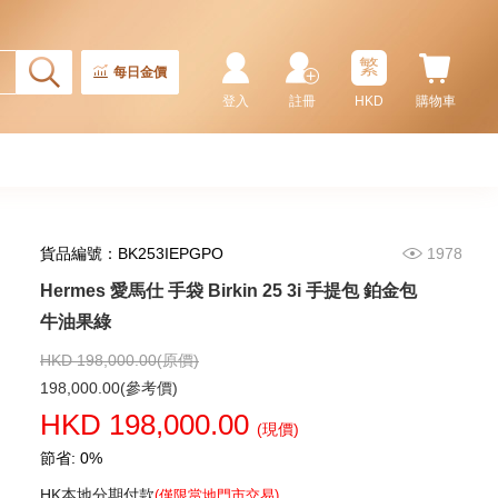
繁
每日金價
登入
註冊
HKD
購物車
貨品編號：BK253IEPGPO
1978
Hermes 愛馬仕 手袋 Birkin 25 3i 手提包 鉑金包
Hermes 愛馬仕 手袋 Picotin 18
89 手提包 菜籃子 黑色
牛油果綠
36,800.00
HKD 198,000.00(原價)
198,000.00(參考價)
HKD 198,000.00
(現價)
節省: 0%
HK本地分期付款
(僅限當地門市交易)