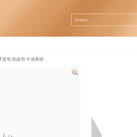
 3i 手提包 鉑金包 牛油果綠