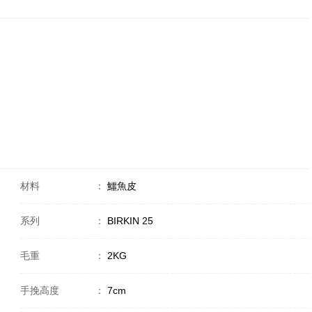
材料
：
鱷魚皮
系列
：
BIRKIN 25
毛重
：
2KG
手挽高度
：
7cm