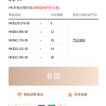
HK本地分期付款
(僅限當地門市交易)
每期金額
付款期數
接受分期付款門店
HK$129,079.00
x
6
HK$64,885.00
x
12
HK$43,724.00
x
18
門店資料
Hermes 愛馬仕 手袋 Evelyne 16
18 斜挎包 伊芙琳包 大象灰
HK$33,152.00
x
24
24,800.00
HK$22,345.00
x
36
售罄
價格調整通知
有貨提醒