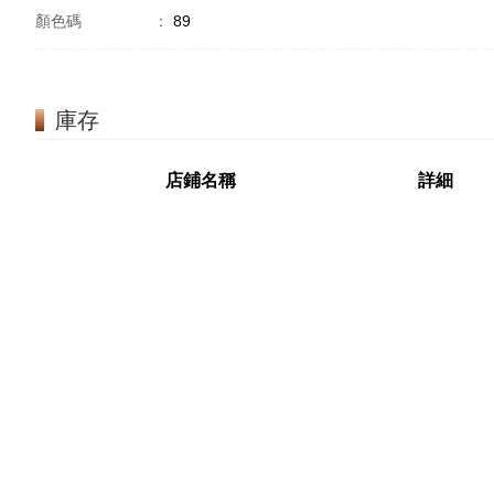
顏色碼
：
89
庫存
店鋪名稱
詳細